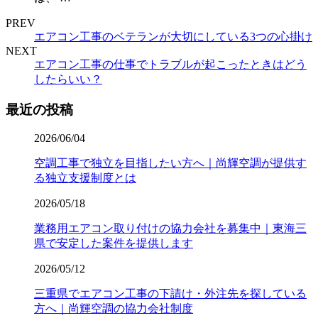
PREV
エアコン工事のベテランが大切にしている3つの心掛け
NEXT
エアコン工事の仕事でトラブルが起こったときはどう
したらいい？
最近の投稿
2026/06/04
空調工事で独立を目指したい方へ｜尚輝空調が提供す
る独立支援制度とは
2026/05/18
業務用エアコン取り付けの協力会社を募集中｜東海三
県で安定した案件を提供します
2026/05/12
三重県でエアコン工事の下請け・外注先を探している
方へ｜尚輝空調の協力会社制度