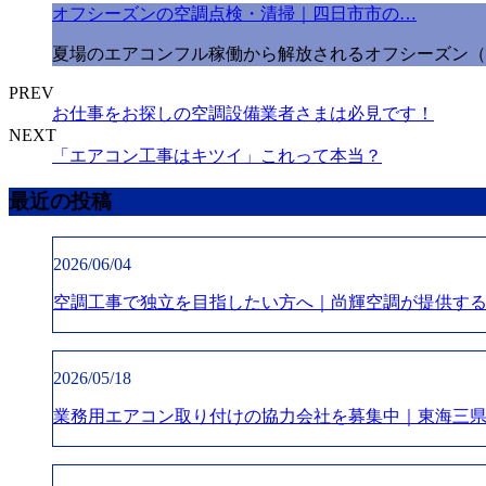
オフシーズンの空調点検・清掃｜四日市市の…
夏場のエアコンフル稼働から解放されるオフシーズン（
PREV
お仕事をお探しの空調設備業者さまは必見です！
NEXT
「エアコン工事はキツイ」これって本当？
最近の投稿
2026/06/04
空調工事で独立を目指したい方へ｜尚輝空調が提供す
2026/05/18
業務用エアコン取り付けの協力会社を募集中｜東海三