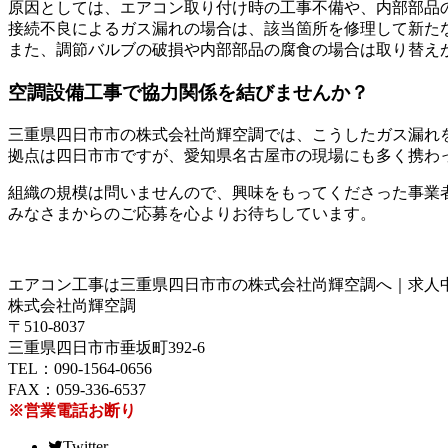
原因としては、エアコン取り付け時の工事不備や、内部部品
接続不良によるガス漏れの場合は、該当箇所を修理して新た
また、調節バルブの破損や内部部品の腐食の場合は取り替え
空調設備工事で協力関係を結びませんか？
三重県四日市市の株式会社尚輝空調では、こうしたガス漏れ
拠点は四日市市ですが、愛知県名古屋市の現場にも多く携わ
組織の規模は問いませんので、興味をもってくださった事業
みなさまからのご応募を心よりお待ちしています。
エアコン工事は三重県四日市市の株式会社尚輝空調へ｜求人
株式会社尚輝空調
〒510-8037
三重県四日市市垂坂町392-6
TEL：090-1564-0656
FAX：059-336-6537
※営業電話お断り
Twitter