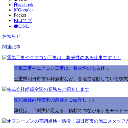
Facebook
Google+
Pocket
B!
はてブ
LINE
お知らせ
関連記事
電気工事やエアコン工事は、将来性のある仕…
三重県四日市市や鈴鹿市など、各地で活動している株式
株式会社尚輝空調の業務をご紹介します
弊社は、「誠実に応える、信頼でつながる」をモットー