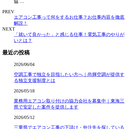
協 …
PREV
エアコン工事って何をするお仕事？お仕事内容を徹底
解説！
NEXT
「就いて良かった」と感じる仕事！電気工事のやりが
いとは？
最近の投稿
2026/06/04
空調工事で独立を目指したい方へ｜尚輝空調が提供す
る独立支援制度とは
2026/05/18
業務用エアコン取り付けの協力会社を募集中｜東海三
県で安定した案件を提供します
2026/05/12
三重県でエアコン工事の下請け・外注先を探している